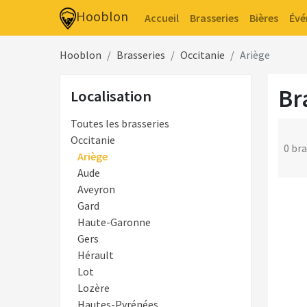
Hooblon
Accueil
Brasseries
Bières
Év
Hooblon
Brasseries
Occitanie
Ariège
Br
Localisation
Toutes les brasseries
Occitanie
0 bra
Ariège
Aude
Aveyron
Gard
Haute-Garonne
Gers
Hérault
Lot
Lozère
Hautes-Pyrénées