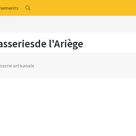
énements
asseriesde l'Ariège
sserie artisanale