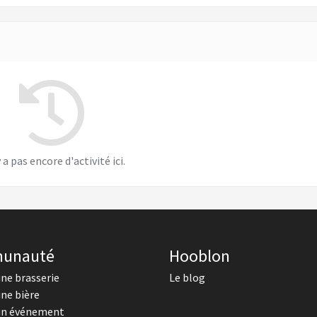
y a pas encore d'activité ici.
unauté
Hooblon
une brasserie
Le blog
une bière
un événement