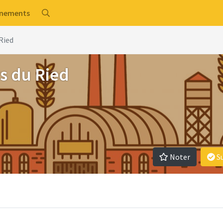
énements
Ried
s du Ried
Noter
S