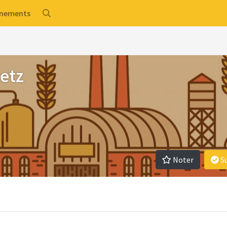
énements
Retz
Noter
S