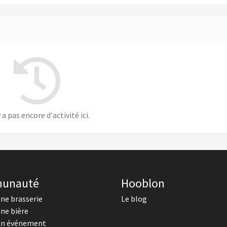
y a pas encore d'activité ici.
unauté
Hooblon
une brasserie
Le blog
une bière
un événement