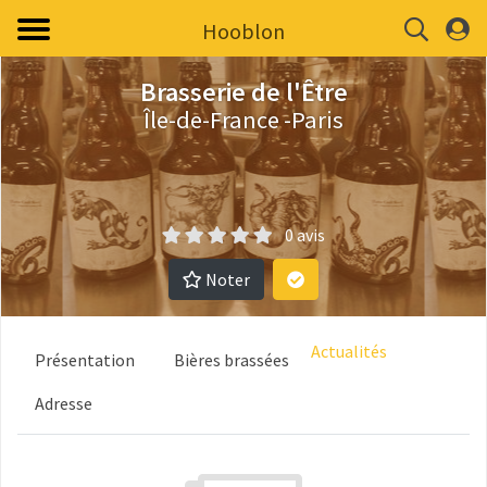
Hooblon
Brasserie de l'Être
Île-de-France -Paris
0 avis
Noter
Actualités
Présentation
Bières brassées
Adresse