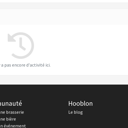
y a pas encore d'activité ici.
unauté
Hooblon
une brasserie
Le blog
une bière
un événement