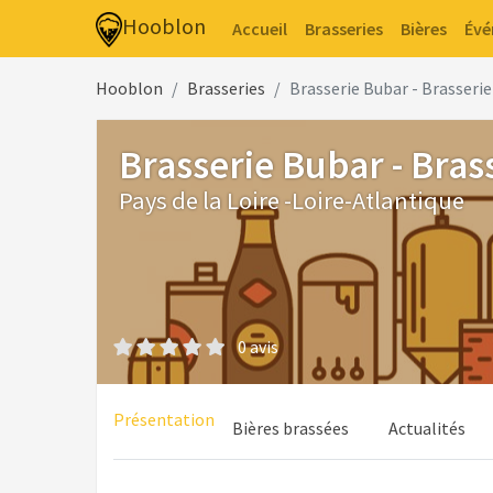
Hooblon
Accueil
Brasseries
Bières
Év
Hooblon
Brasseries
Brasserie Bubar - Brasserie
Brasserie Bubar - Brass
Pays de la Loire -Loire-Atlantique
0 avis
Présentation
Bières brassées
Actualités